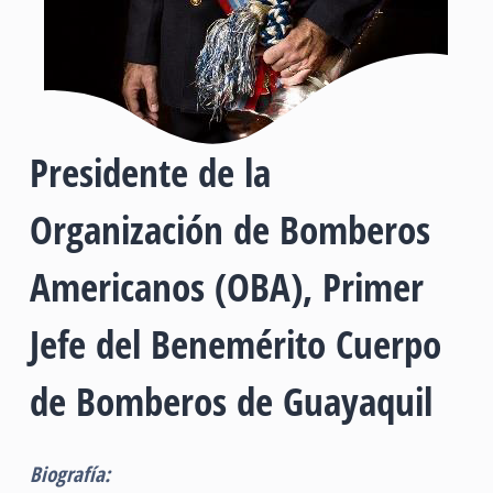
e
n
i
Presidente de la
d
o
Organización de Bomberos
Americanos (OBA), Primer
Jefe del Benemérito Cuerpo
de Bomberos de Guayaquil
Biografía: